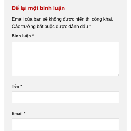
Để lại một bình luận
Email của bạn sẽ không được hiển thị công khai.
Các trường bắt buộc được đánh dấu
*
Bình luận
*
Tên
*
Email
*