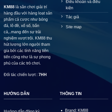
Điều khoản và điều
KM88
là sân chơi giải trí
kiện
hàng đầu với hàng loạt sản
Tác giả
phẩm cá cược như bóng
đá, lô đề, xổ số, bắn
Site map
cá,..mang đến sự trải
nghiệm vượt trội. KM88 thu
hút lượng lớn người tham
gia bới các tính năng tiên
tiến cũng như là sự phong
phú của các trò chơi.
Đối tác chiến lượt :
7HH
HƯỚNG DẪN
THÔNG TIN
Brand: KM88
Hướng dẫn đăng ký