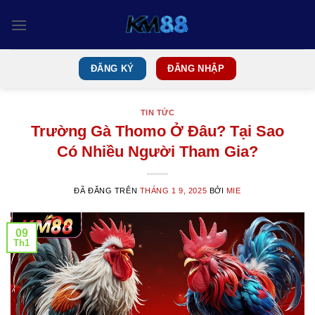
Chuyển
đến
nội
dung
ĐĂNG KÝ
ĐĂNG NHẬP
TIN TỨC
Trường Gà Thomo Ở Đâu? Tại Sao
Có Nhiều Người Tham Gia?
ĐÃ ĐĂNG TRÊN
THÁNG 1 9, 2025
BỞI
MIE
09
Th1