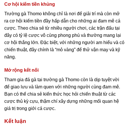
Cơ hội kiếm tiền khủng
Trường gà Thomo không chỉ là nơi để giải trí mà còn mở
ra cơ hội kiếm tiền đầy hấp dẫn cho những ai đam mê cá
cược. Theo chia sẻ từ nhiều người chơi, các trận đấu tại
đây có tỷ lệ cược vô cùng phong phú và thường mang lại
cơ hội thắng lớn. Đặc biệt, với những người am hiểu và có
chiến thuật, đây chính là “mỏ vàng” để thử vận may và kỹ
năng.
Mở rộng kết nối
Tham gia đá gà tại trường gà Thomo còn là dịp tuyệt vời
để giao lưu và làm quen với những người cùng đam mê.
Bạn có thể chia sẻ kiến thức học hỏi chiến thuật từ các
cược thủ kỳ cựu, thậm chí xây dựng những mối quan hệ
giá trị trong giới cá cược.
Kết luận