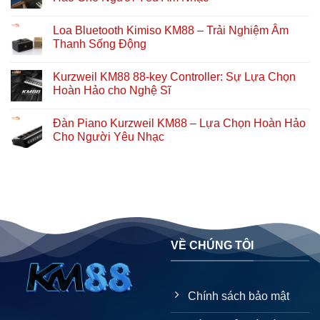
Loa Bluetooth Kimiso KM88 – Trải Nghiệm Âm
Thanh Sống Động
Kurzweil KM88 88-key Controller: Sự Lựa Chọn
Hoàn Hảo cho Nghệ Sĩ
Đàn Piano Kurzweil KM88 – Lựa Chọn Hoàn Hảo
Cho Người Yêu Nhạc
VỀ CHÚNG TÔI
Chính sách bảo mật