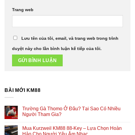
Trang web
Lưu tên của tôi, email, và trang web trong trình
duyệt này cho lần bình luận kế tiếp của tôi.
BÀI MỚI KM88
Trường Gà Thomo Ở Đâu? Tại Sao Có Nhiều
Người Tham Gia?
Mua Kurzweil KM88 88-Key – Lựa Chọn Hoàn
Hảo Cho Người Yêu Âm Nhạc