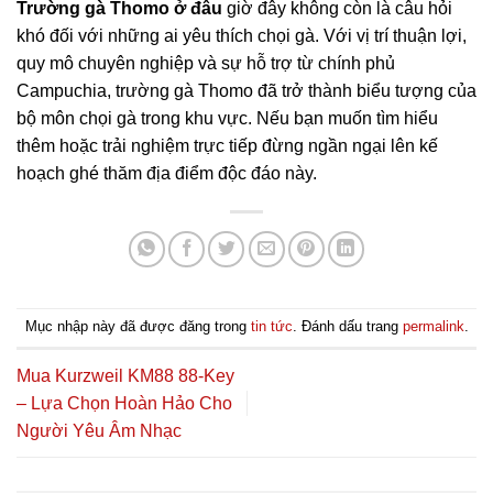
Trường gà Thomo ở đâu
giờ đây không còn là câu hỏi
khó đối với những ai yêu thích chọi gà. Với vị trí thuận lợi,
quy mô chuyên nghiệp và sự hỗ trợ từ chính phủ
Campuchia, trường gà Thomo đã trở thành biểu tượng của
bộ môn chọi gà trong khu vực. Nếu bạn muốn tìm hiểu
thêm hoặc trải nghiệm trực tiếp đừng ngần ngại lên kế
hoạch ghé thăm địa điểm độc đáo này.
Mục nhập này đã được đăng trong
tin tức
. Đánh dấu trang
permalink
.
Mua Kurzweil KM88 88-Key
– Lựa Chọn Hoàn Hảo Cho
Người Yêu Âm Nhạc