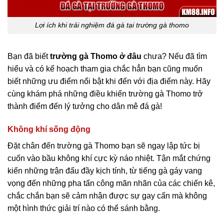
Lợi ích khi trải nghiệm đá gà tại trường gà thomo
Bạn đã biết
trường gà Thomo ở đâu
chưa? Nếu đã tìm
hiểu và có kế hoạch tham gia chắc hẳn bạn cũng muốn
biết những ưu điểm nổi bật khi đến với địa điểm này. Hãy
cùng khám phá những điều khiến trường gà Thomo trở
thành điểm đến lý tưởng cho dân mê đá gà!
Không khí sống động
Đặt chân đến trường gà Thomo bạn sẽ ngay lập tức bị
cuốn vào bầu không khí cực kỳ náo nhiệt. Tận mắt chứng
kiến những trận đấu đầy kịch tính, từ tiếng gà gáy vang
vọng đến những pha tấn công mãn nhãn của các chiến kê,
chắc chắn bạn sẽ cảm nhận được sự gay cấn mà không
một hình thức giải trí nào có thể sánh bằng.