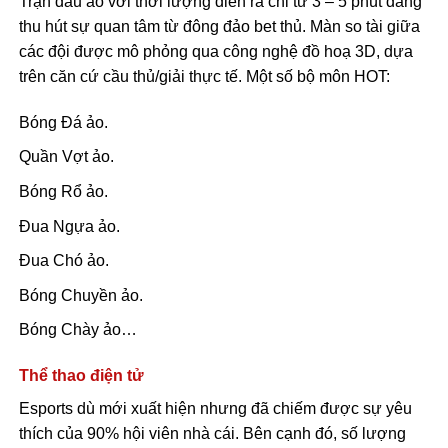
Trận đấu ảo với thời lượng diễn ra chỉ từ 3 – 5 phút đang
thu hút sự quan tâm từ đông đảo bet thủ. Màn so tài giữa
các đội được mô phỏng qua công nghệ đồ hoạ 3D, dựa
trên căn cứ cầu thủ/giải thực tế. Một số bộ môn HOT:
Bóng Đá ảo.
Quần Vợt ảo.
Bóng Rổ ảo.
Đua Ngựa ảo.
Đua Chó ảo.
Bóng Chuyền ảo.
Bóng Chày ảo…
Thể thao điện tử
Esports dù mới xuất hiện nhưng đã chiếm được sự yêu
thích của 90% hội viên nhà cái. Bên cạnh đó, số lượng