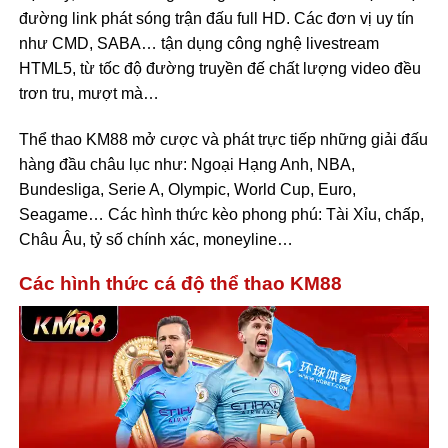
đường link phát sóng trận đấu full HD. Các đơn vị uy tín
như CMD, SABA… tận dụng công nghệ livestream
HTML5, từ tốc độ đường truyền đế chất lượng video đều
trơn tru, mượt mà…
Thể thao KM88 mở cược và phát trực tiếp những giải đấu
hàng đầu châu lục như: Ngoại Hạng Anh, NBA,
Bundesliga, Serie A, Olympic, World Cup, Euro,
Seagame… Các hình thức kèo phong phú: Tài Xỉu, chấp,
Châu Âu, tỷ số chính xác, moneyline…
Các hình thức cá độ thể thao KM88